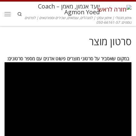
יועד אגמון, מאמן – Coach
דלג לתוכן
Agmon Yoed
Search
אימון מנטלי | אימון עסקי | למנהלים, עצמאים, שכירים וספורטאים | לפרטים
תפרי
נוספים: 050-66161-57
סרטון מוצר
במקום שאסביר על סרטוני מוצרים פשוט אדגים עם מספר סרטונים: