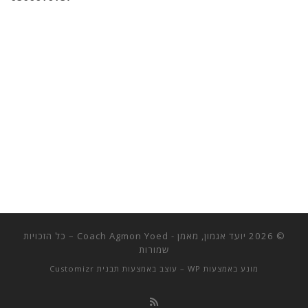
© 2026
יועד אגמון, מאמן - Coach Agmon Yoed
– כל הזכויות
שמורות
מונע באמצעות
WP
– עוצב באמצעות
תבנית Customizr