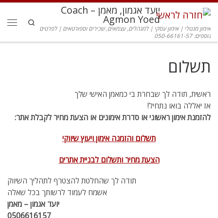
יועד אגמון, מאמן – Coach
דלג לתוכן
Agmon Yoed
Search
אימון מנטלי | אימון עסקי | למנהלים, עצמאים, שכירים וספורטאים | לפרטים
תפרי
נוספים: 050-66161-57
תשלום
ראשית, תודה לך שבחרת בי כמאמן האישי שלך
אז יאללה בואו נתחיל!
להזמנת אימון ראשוני או סדרת אימונים או הצעת מחיר לקבלת אתר:
תשלום והזמנה אימון ויעוץ שיווקי
הצעת מחיר ותשלום לבניית אתרים
תודה לך שהחלטת להצטרף לתהליך השיווק
אשמח לעמוד לרשותך בכל שאלה
יועד אגמון – מאמן
0506616157