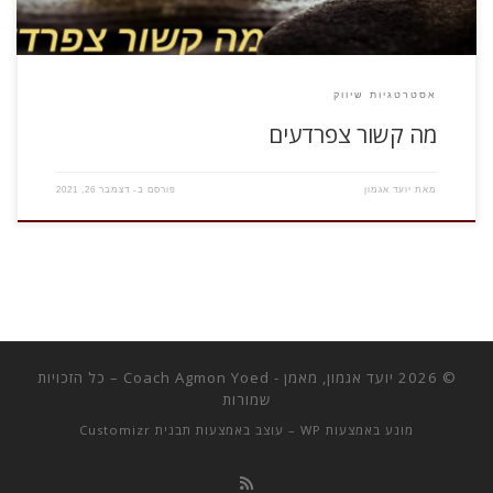
אסטרטגיות שיווק
מה קשור צפרדעים
מאת
יועד אגמון
פורסם ב-
דצמבר 26, 2021
© 2026
יועד אגמון, מאמן - Coach Agmon Yoed
– כל הזכויות
שמורות
מונע באמצעות
WP
– עוצב באמצעות
תבנית Customizr