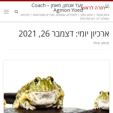
יועד אגמון, מאמן – Coach
דלג לתוכן
Agmon Yoed
Search
אימון מנטלי | אימון עסקי | למנהלים, עצמאים, שכירים וספורטאים | לפרטים
תפרי
נוספים: 050-66161-57
ארכיון יומי:
דצמבר 26, 2021
פוסט אחד