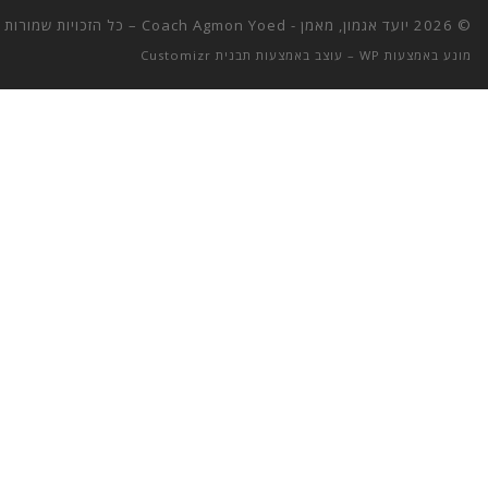
© 2026
יועד אגמון, מאמן - Coach Agmon Yoed
– כל הזכויות שמורות
מונע באמצעות
WP
– עוצב באמצעות
תבנית Customizr