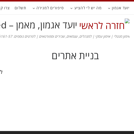
יועד אגמון
מה יש לי להציע
סיפורים למגירה
תשלום
צרו ק
יועד אגמון, מאמן – Coach Agmon Yoed
אימון מנטלי | אימון עסקי | למנהלים, עצמאים, שכירים וספורטאים | לפרטים נוספים: 050-66161-57
בניית אתרים
לק