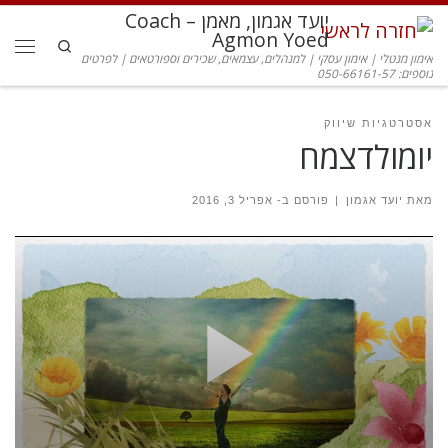
יועד אגמון, מאמן – Coach
דלג לתוכן
Agmon Yoed
Search
אימון מנטלי | אימון עסקי | למנהלים, עצמאים, שכירים וספורטאים | לפרטים
תפרי
נוספים: 050-66161-57
אסטרטגיות שיווק
יומולדצמח
מאת
יועד אגמון
|
פורסם ב-
אפריל 3, 2016