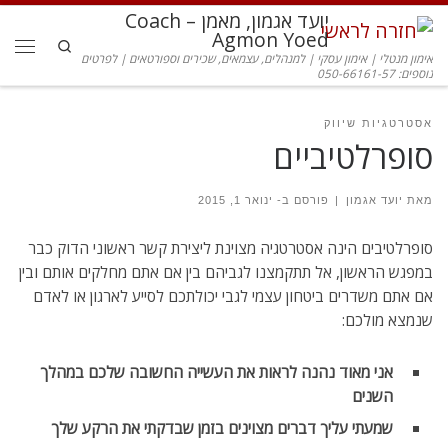
יועד אגמון, מאמן – Coach
דלג לתוכן
Agmon Yoed
Search
אימון מנטלי | אימון עסקי | למנהלים, עצמאים, שכירים וספורטאים | לפרטים
תפרי
נוספים: 050-66161-57
אסטרטגיות שיווק
סופרלטיביים
מאת
יועד אגמון
|
פורסם ב-
ינואר 1, 2015
סופרלטיבים הינה אסטרטגיה מצוינת ליצירת קשר ראשוני הדוק כבר
במפגש הראשון, אל תתקמצנו לגביהם בין אם אתם מחלקים אותם ובין
אם אתם משדרים ביטחון עצמי לגבי יכולתכם לסייע לארגון או לאדם
שנמצא מולכם:
אני מאוד נהנה לראות את העשייה החשובה שלכם במהלך
השנים
שמעתי עליך דברים מצוינים בזמן שבדקתי את הרקע שלך