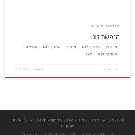
אסטרטגיות שיווק
הנפשת לוגו
אינמוץ
אינמוץ לוגו
אנמוץ
אנמוץ לוגו
הנפשה
הנפשת לוגו
לוגו
מאת
יועד אגמון
פורסם ב-
יולי 27, 2017
© 2026
יועד אגמון, מאמן - Coach Agmon Yoed
– כל הזכויות
שמורות
מונע באמצעות
WP
– עוצב באמצעות
תבנית Customizr